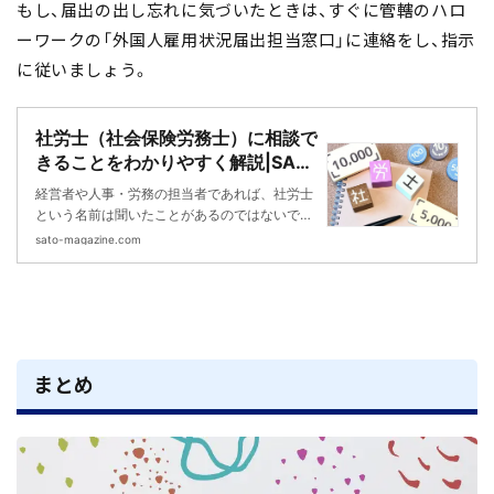
もし、届出の出し忘れに気づいたときは、すぐに管轄のハロ
ーワークの「外国人雇用状況届
出担当窓口」に連絡をし、指示
に従いましょう。
社労士（社会保険労務士）に相談で
きることをわかりやすく解説|SAT
O社会保険労務士法人
経営者や人事・労務の担当者であれば、社労士
という名前は聞いたことがあるのではないでし
ょうか。 ただ、中には「そもそも社労士に何が
sato-magazine.com
依頼できるのかわからない」という方も多いか
と思います。 そこで今回は、社労士に相談でき
る業務内容や、必要になる費用、相談するタイ
ミングについて、わかりやすく解説をしたいと
思います。
まとめ