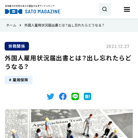
日本最大の社労士法人が運営する
オウンドメディア
ホーム
外国人雇用状況届出書とは？出し忘れたらどうなる？
お問い合わせ
労務関係
2022.12.27
キーワード
外国人雇用状況届出書とは？出し忘れたらど
SATO MAGAZINEとは
うなる？
試用期間
雇用契約
助成金・補助金
新着
雇用保険
相談・顧問契約
社労士
労働時間
書式・書き方
就業規則
産休
トピックス
育児休業
36協定
事業所
最新の法改正
会社設立
労災保険
雇用保険
タイミング
厚生年金
健康保険