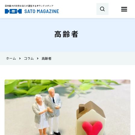
日本最大の社労士法人が運営する
オウンドメディア
お問い合わせ
高齢者
キーワード
ホーム
コラム
高齢者
SATO MAGAZINEとは
試用期間
雇用契約
助成金・補助金
新着
相談・顧問契約
社労士
労働時間
書式・書き方
就業規則
産休
トピックス
育児休業
36協定
事業所
最新の法改正
会社設立
労災保険
雇用保険
タイミング
厚生年金
健康保険