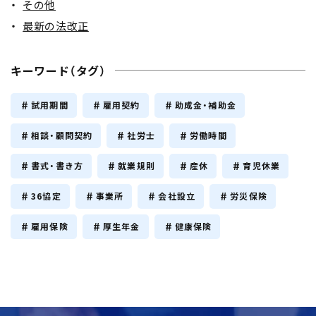
その他
最新の法改正
キーワード（タグ）
試用期間
雇用契約
助成金・補助金
相談・顧問契約
社労士
労働時間
書式・書き方
就業規則
産休
育児休業
36協定
事業所
会社設立
労災保険
雇用保険
厚生年金
健康保険