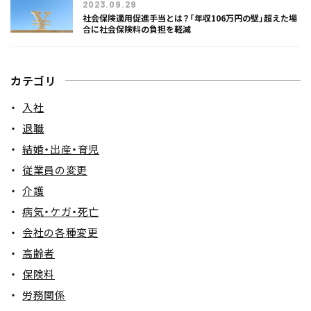
2023.09.29
社会保険適用促進手当とは？「年収106万円の壁」超えた場
合に社会保険料の負担を軽減
カテゴリ
入社
退職
結婚・出産・育児
従業員の変更
介護
病気・ケガ・死亡
会社の各種変更
高齢者
保険料
労務関係