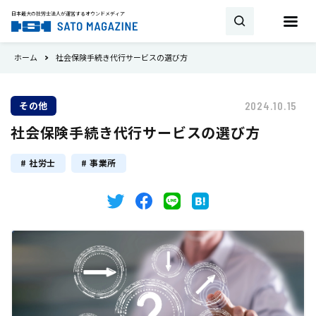
日本最大の社労士法人が運営する
オウンドメディア
ホーム
社会保険手続き代行サービスの選び方
お問い合わせ
その他
2024.10.15
キーワード
社会保険手続き代行サービスの選び方
SATO MAGAZINEとは
試用期間
雇用契約
助成金・補助金
社労士
事業所
新着
相談・顧問契約
社労士
労働時間
書式・書き方
就業規則
産休
トピックス
育児休業
36協定
事業所
最新の法改正
会社設立
労災保険
雇用保険
タイミング
厚生年金
健康保険