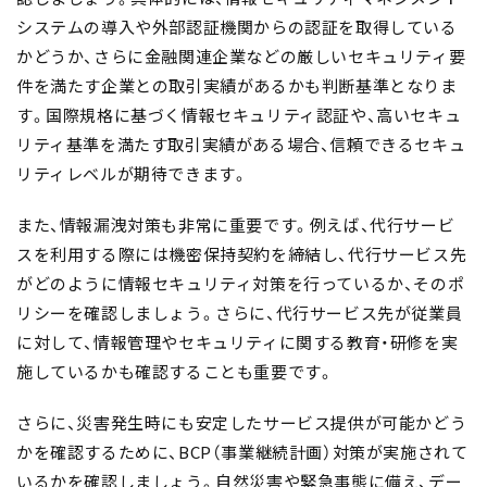
システムの導入
や
外部認証機関からの認証
を取得している
かどうか、さらに金融関連企業などの
厳しいセキュリティ要
件を満たす企業との取引実績
があるかも判断基準となりま
す。国際規格に基づく情報セキュリティ認証や、高いセキュ
リティ基準を満たす取引実績がある場合、信頼できるセキュ
リティレベルが期待できます。
また、
情報漏洩対策
も非常に重要です。例えば、代行サービ
スを利用する際には
機密保持契約を締結
し、代行サービス先
がどのように情報セキュリティ対策を行っているか、そのポ
リシーを確認しましょう。さらに、代行サービス先が従業員
に対して、
情報管理やセキュリティに関する教育・研修を実
施
しているかも確認することも重要です。
さらに、災害発生時にも安定したサービス提供が可能かどう
かを確認するために、
BCP（事業継続計画）対策
が実施されて
いるかを確認しましょう。自然災害や緊急事態に備え、
デー