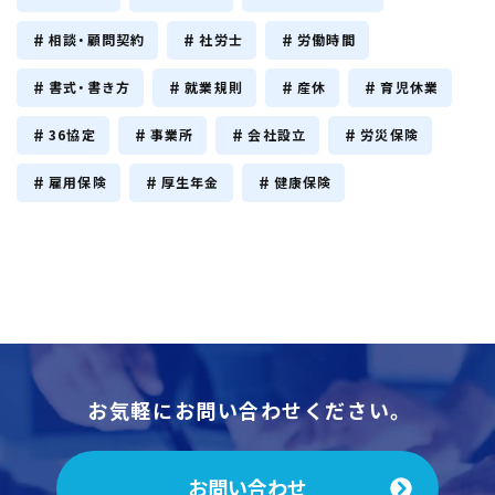
相談・顧問契約
社労士
労働時間
書式・書き方
就業規則
産休
育児休業
36協定
事業所
会社設立
労災保険
雇用保険
厚生年金
健康保険
お気軽にお問い合わせください。
お問い合わせ