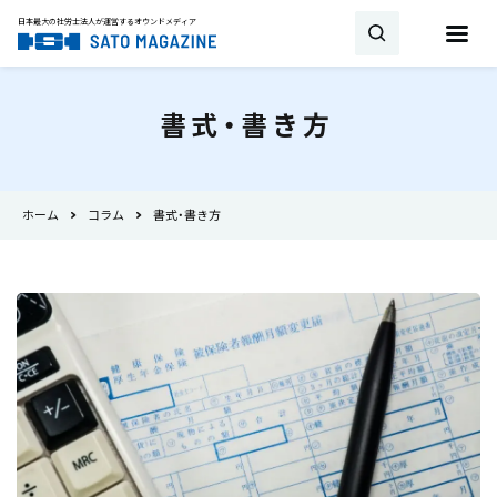
日本最大の社労士法人が運営する
オウンドメディア
お問い合わせ
書式・書き方
キーワード
ホーム
コラム
書式・書き方
SATO MAGAZINEとは
試用期間
雇用契約
助成金・補助金
新着
相談・顧問契約
社労士
労働時間
書式・書き方
就業規則
産休
トピックス
育児休業
36協定
事業所
最新の法改正
会社設立
労災保険
雇用保険
タイミング
厚生年金
健康保険