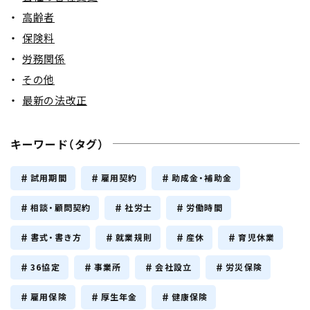
高齢者
保険料
労務関係
その他
最新の法改正
キーワード（タグ）
試用期間
雇用契約
助成金・補助金
相談・顧問契約
社労士
労働時間
書式・書き方
就業規則
産休
育児休業
36協定
事業所
会社設立
労災保険
雇用保険
厚生年金
健康保険