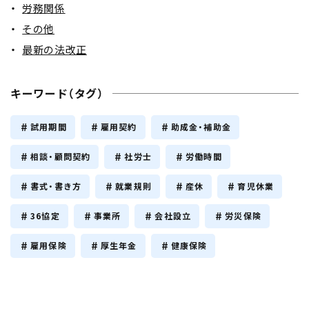
労務関係
その他
最新の法改正
キーワード（タグ）
試用期間
雇用契約
助成金・補助金
相談・顧問契約
社労士
労働時間
書式・書き方
就業規則
産休
育児休業
36協定
事業所
会社設立
労災保険
雇用保険
厚生年金
健康保険