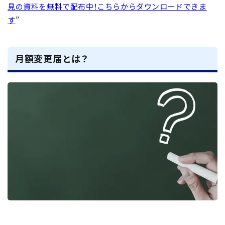
見の資料を無料で配布中！
こちら
からダウンロードできま
す
”
月額変更届とは？