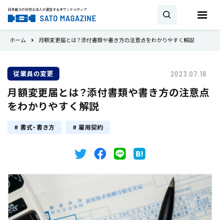
日本最大の社労士法人が運営する
オウンドメディア
ホーム
月額変更届とは？添付書類や書き方の注意点をわかりやすく解説
お問い合わせ
従業員の変更
2023.07.18
キーワード
月額変更届とは？添付書類や書き方の注意点
SATO MAGAZINEとは
をわかりやすく解説
試用期間
雇用契約
助成金・補助金
新着
書式・書き方
雇用契約
相談・顧問契約
社労士
労働時間
書式・書き方
就業規則
産休
トピックス
育児休業
36協定
事業所
最新の法改正
会社設立
労災保険
雇用保険
タイミング
厚生年金
健康保険