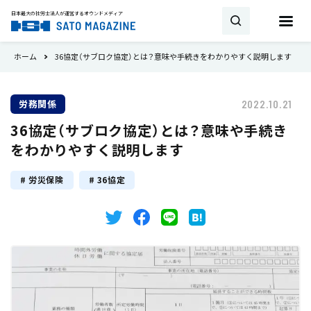
日本最大の社労士法人が運営する
オウンドメディア
ホーム
36協定（サブロク協定）とは？意味や手続きをわかりやすく説明します
お問い合わせ
労務関係
2022.10.21
キーワード
36協定（サブロク協定）とは？意味や手続き
SATO MAGAZINEとは
をわかりやすく説明します
試用期間
雇用契約
助成金・補助金
新着
労災保険
36協定
相談・顧問契約
社労士
労働時間
書式・書き方
就業規則
産休
トピックス
育児休業
36協定
事業所
最新の法改正
会社設立
労災保険
雇用保険
タイミング
厚生年金
健康保険