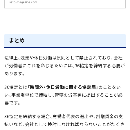
『SATO社会保険労務士法人』が運営するオウ
sato-magazine.com
ンドメディアです。社会保険（健康保険、厚生
年金）や労働保険（雇用保険、労災保険）の各
種手続きや必要書類の書き方、最新の法改正等
に関する情報を日々発信しています。
まとめ
法律上、残業や休日労働は原則として禁止されており、会社
が労働者にこれを命じるためには、36協定を締結する必要が
あります。
36協定とは
「時間外・休日労働に関する協定届」
のことをい
い、事業場単位で締結し、管轄の労基署に提出することが必
要です。
36協定を締結する場合、労働者代表の選出や、割増賃金の支
払いなど、会社として検討しなければならないことがたくさ