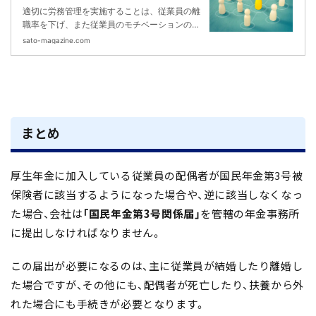
士法人
適切に労務管理を実施することは、従業員の離
職率を下げ、また従業員のモチベーションの向
上や生産性の向上につながります。従業員の労
sato-magazine.com
務管理を社労士に業務委託すべきかどうか、そ
のメリットなどについて解説をしていきます。
まとめ
厚生年金に加入している従業員の配偶者が国民年金第3号被
保険者に該当するようになった場合や、逆に該当しなくなっ
た場合、会社は
「国民年金第3号関係届」
を管轄の年金事務所
に提出しなければなりません。
この届出が必要になるのは、主に従業員が結婚したり離婚し
た場合ですが、その他にも、配偶者が死亡したり、扶養から外
れた場合にも手続きが必要となります。