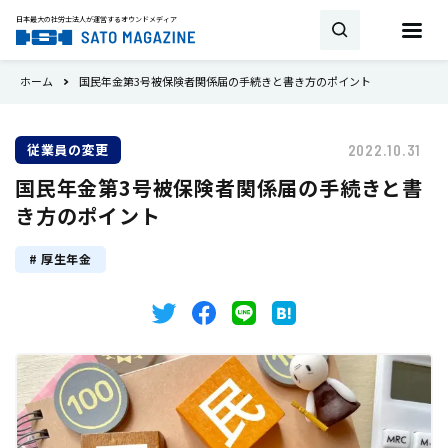
日本最大の社労士法人が運営する
オウンドメディア
ホーム
国民年金第3号被保険者関係届の手続きと書き方のポイント
お問い合わせ
従業員の変更
2022.10.31
キーワード
国民年金第3号被保険者関係届の手続きと書
SATO MAGAZINEとは
き方のポイント
試用期間
雇用契約
助成金・補助金
新着
厚生年金
相談・顧問契約
社労士
労働時間
書式・書き方
就業規則
産休
トピックス
育児休業
36協定
事業所
最新の法改正
会社設立
労災保険
雇用保険
タイミング
厚生年金
健康保険