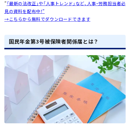
”
「最新の法改正」や「人事トレンド」など、人事・労務担当者必
見の資料を配布中！
”
→こちら
から無料でダウンロードできます
国民年金第3号被保険者関係届とは？