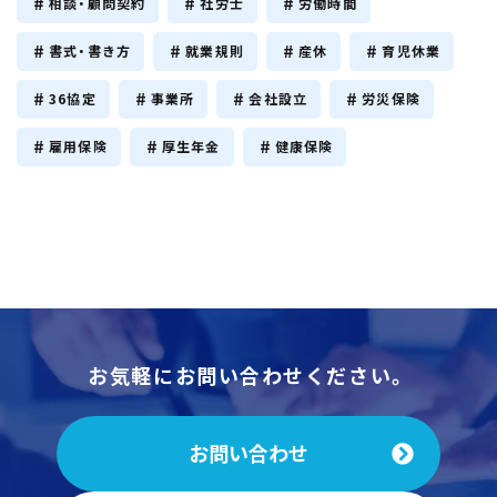
相談・顧問契約
社労士
労働時間
書式・書き方
就業規則
産休
育児休業
36協定
事業所
会社設立
労災保険
雇用保険
厚生年金
健康保険
お気軽にお問い合わせください。
お問い合わせ