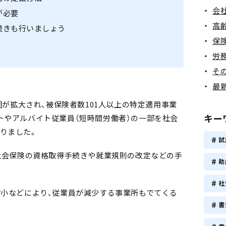
会
が必要
高
続きも行いましょう
保
労
そ
最
範囲が拡大され、被保険者数101人以上の特定適用事業
キー
トやアルバイト従業員（短時間労働者）の一部を社会
りました。
試
、社会保険の資格取得手続きや就業規則の改定などの手
助
社
縮小などにより、従業員が減少する事業所もでてくる
書