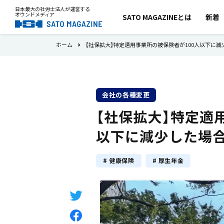
日本最大の社労士法人が運営する
オウンドメディア
SATO MAGAZINEとは
新着
ホーム
【社保拡大】特定適用事業所の被保険者が100人以下に
会社の各種変更
【社保拡大】特定適
以下に減少した場
キーワード
健康保険
厚生年金
試用期間
労働時間
36協定