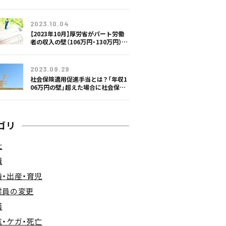
に
2023.10.04
【2023年10月】厚労省がパート労働
者の収入の壁（106万円・130万円）対
策
2023.09.29
社会保険適用促進手当とは？「年収1
06万円の壁」超えた場合に社会保険
料の負担を軽減
ゴリ
社
職
婚・出産・育児
業員の変更
護
気・ケガ・死亡