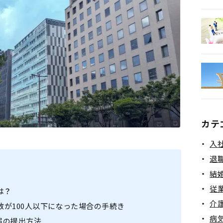
健康保険
カテ
入
退
結
従
は？
介
が100人以下になった場合の手続き
病
届の提出方法