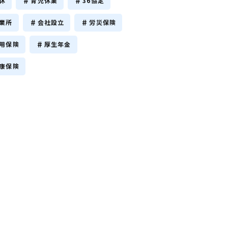
休
育児休業
36協定
業所
会社設立
労災保険
用保険
厚生年金
康保険