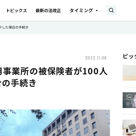
タイミング
トピックス
最新の法改正
減少した場合の手続き
ピッ
2022.11.08
用事業所の被保険者が100人
合の手続き
雇用契約
助成金・補助金
相談・顧問契約
書式・書き方
就業規則
産休
育児休業
事業所
会社設立
労災保険
雇用保険