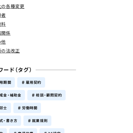
社の各種変更
齢者
険料
務関係
の他
新の法改正
ワード（タグ）
用期間
雇用契約
成金・補助金
相談・顧問契約
労士
労働時間
式・書き方
就業規則