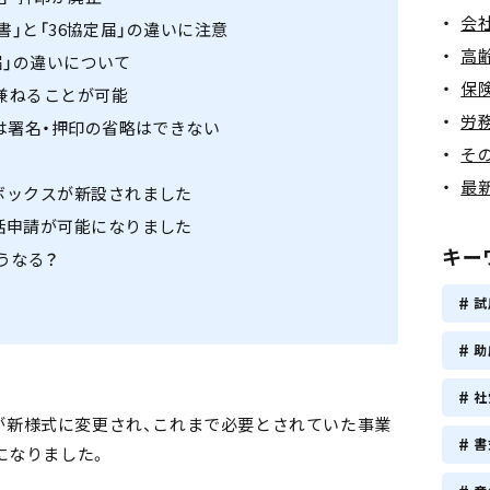
会
書」と「36協定届」の違いに注意
高
定届」の違いについて
保
を兼ねることが可能
労
は署名・押印の省略はできない
そ
最
ボックスが新設されました
括申請が可能になりました
キー
うなる？
試
助
社
定届が新様式に変更され、これまで必要とされていた事業
書
になりました。