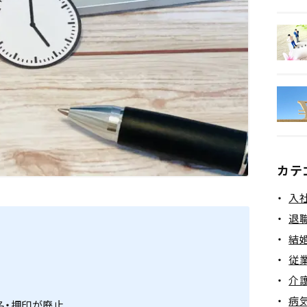
健康保険
カテ
入
退
結
従
介
病
名・押印が廃止