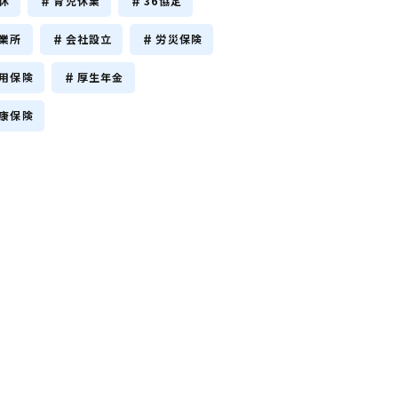
休
育児休業
36協定
業所
会社設立
労災保険
用保険
厚生年金
康保険