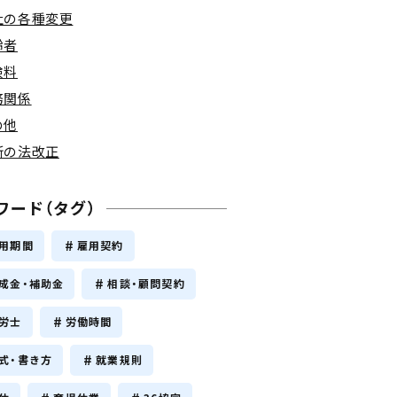
社の各種変更
齢者
険料
務関係
の他
新の法改正
ワード（タグ）
用期間
雇用契約
成金・補助金
相談・顧問契約
労士
労働時間
式・書き方
就業規則