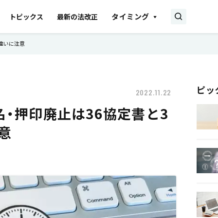
タイミング
トピックス
最新の法改正
の違いに注意
ピッ
2022.11.22
名・押印廃止は36協定書と3
意
雇用契約
助成金・補助金
相談・顧問契約
書式・書き方
就業規則
産休
育児休業
事業所
会社設立
労災保険
雇用保険