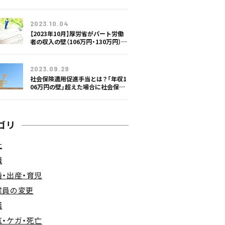
に
2023.10.04
【2023年10月】厚労省がパート労働
者の収入の壁（106万円・130万円）対
策
2023.09.29
社会保険適用促進手当とは？「年収1
06万円の壁」超えた場合に社会保険
料の負担を軽減
ゴリ
社
職
婚・出産・育児
業員の変更
護
気・ケガ・死亡