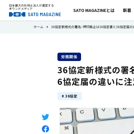
日本最大の社労士法人が運営する
オウンドメディア
SATO MAGAZINEとは
新着
ホーム
36協定新様式の署名・押印廃止は36協定書と36協定届
労務関係
36協定新様式の署
6協定届の違いに注
キーワード
36協定
試用期間
労働時間
36協定