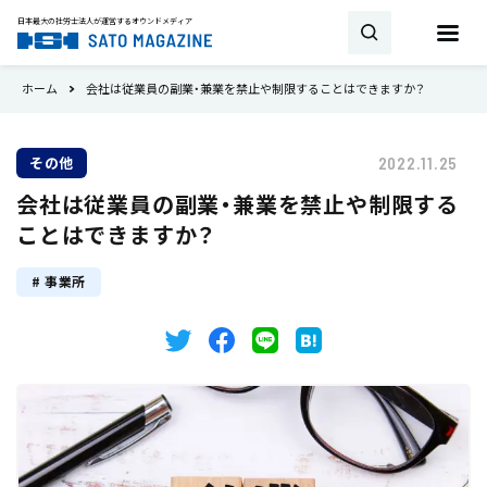
日本最大の社労士法人が運営する
オウンドメディア
ホーム
会社は従業員の副業・兼業を禁止や制限することはできますか？
お問い合わせ
その他
2022.11.25
キーワード
会社は従業員の副業・兼業を禁止や制限する
SATO MAGAZINEとは
ことはできますか？
試用期間
雇用契約
助成金・補助金
新着
事業所
相談・顧問契約
社労士
労働時間
書式・書き方
就業規則
産休
トピックス
育児休業
36協定
事業所
最新の法改正
会社設立
労災保険
雇用保険
タイミング
厚生年金
健康保険