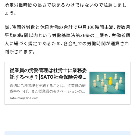
所定労働時間の長さで決まるわけではないので注意しまし
ょう。
尚、時間外労働と休日労働の合計で単月100時間未満、複数月
平均80時間以内という労働基準法第36条の上限も、労働者個
人に紐づく規定であるため、各会社での労働時間が通算され
判断されます。
従業員の労務管理は社労士に業務委
託するべき？|SATO社会保険労務
士法人
適切に労務管理を実施することは、従業員の離
職率を下げ、また従業員のモチベーションの向
上や生産性の向上につながります。従業員の労
sato-magazine.com
務管理を社労士に業務委託すべきかどうか、そ
のメリットなどについて解説をしていきます。