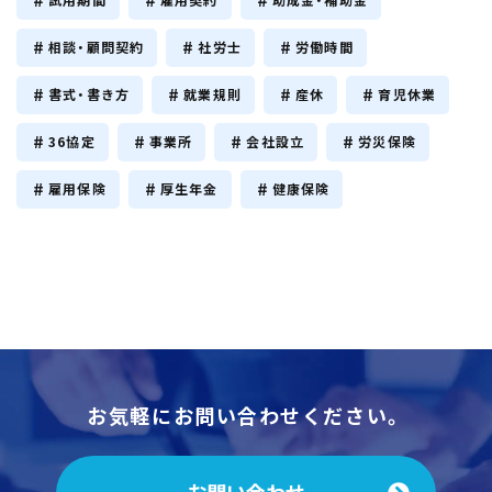
試用期間
雇用契約
助成金・補助金
相談・顧問契約
社労士
労働時間
書式・書き方
就業規則
産休
育児休業
36協定
事業所
会社設立
労災保険
雇用保険
厚生年金
健康保険
お気軽にお問い合わせください。